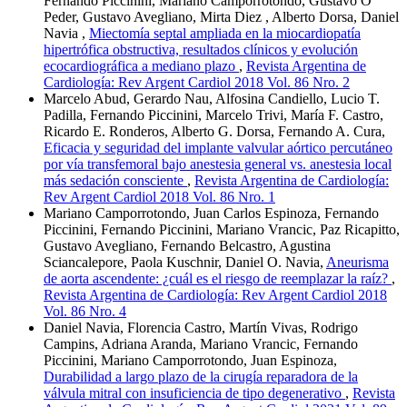
Fernando Piccinini, Mariano Camporrotondo, Gustavo O
Peder, Gustavo Avegliano, Mirta Diez , Alberto Dorsa, Daniel
Navia ,
Miectomía septal ampliada en la miocardiopatía
hipertrófica obstructiva, resultados clínicos y evolución
ecocardiográfica a mediano plazo
,
Revista Argentina de
Cardiología: Rev Argent Cardiol 2018 Vol. 86 Nro. 2
Marcelo Abud, Gerardo Nau, Alfosina Candiello, Lucio T.
Padilla, Fernando Piccinini, Marcelo Trivi, María F. Castro,
Ricardo E. Ronderos, Alberto G. Dorsa, Fernando A. Cura,
Eficacia y seguridad del implante valvular aórtico percutáneo
por vía transfemoral bajo anestesia general vs. anestesia local
más sedación consciente
,
Revista Argentina de Cardiología:
Rev Argent Cardiol 2018 Vol. 86 Nro. 1
Mariano Camporrotondo, Juan Carlos Espinoza, Fernando
Piccinini, Fernando Piccinini, Mariano Vrancic, Paz Ricapitto,
Gustavo Avegliano, Fernando Belcastro, Agustina
Sciancalepore, Paola Kuschnir, Daniel O. Navia,
Aneurisma
de aorta ascendente: ¿cuál es el riesgo de reemplazar la raíz?
,
Revista Argentina de Cardiología: Rev Argent Cardiol 2018
Vol. 86 Nro. 4
Daniel Navia, Florencia Castro, Martín Vivas, Rodrigo
Campins, Adriana Aranda, Mariano Vrancic, Fernando
Piccinini, Mariano Camporrotondo, Juan Espinoza,
Durabilidad a largo plazo de la cirugía reparadora de la
válvula mitral con insuficiencia de tipo degenerativo
,
Revista