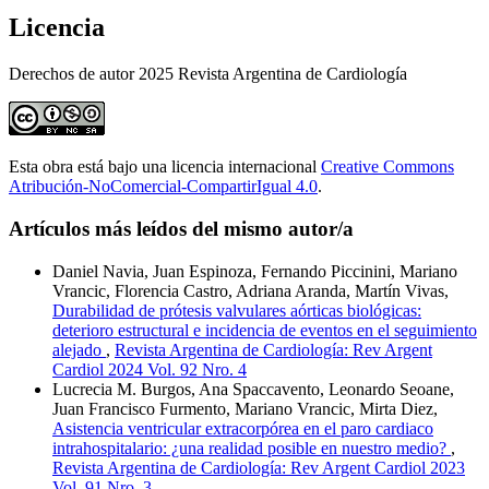
Licencia
Derechos de autor 2025 Revista Argentina de Cardiología
Esta obra está bajo una licencia internacional
Creative Commons
Atribución-NoComercial-CompartirIgual 4.0
.
Artículos más leídos del mismo autor/a
Daniel Navia, Juan Espinoza, Fernando Piccinini, Mariano
Vrancic, Florencia Castro, Adriana Aranda, Martín Vivas,
Durabilidad de prótesis valvulares aórticas biológicas:
deterioro estructural e incidencia de eventos en el seguimiento
alejado
,
Revista Argentina de Cardiología: Rev Argent
Cardiol 2024 Vol. 92 Nro. 4
Lucrecia M. Burgos, Ana Spaccavento, Leonardo Seoane,
Juan Francisco Furmento, Mariano Vrancic, Mirta Diez,
Asistencia ventricular extracorpórea en el paro cardiaco
intrahospitalario: ¿una realidad posible en nuestro medio?
,
Revista Argentina de Cardiología: Rev Argent Cardiol 2023
Vol. 91 Nro. 3