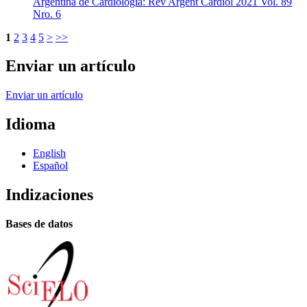
Argentina de Cardiología: Rev Argent Cardiol 2021 Vol. 89
Nro. 6
1
2
3
4
5
>
>>
Enviar un artículo
Enviar un artículo
Idioma
English
Español
Indizaciones
Bases de datos