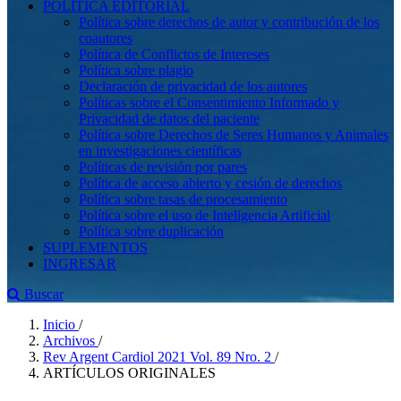
POLÍTICA EDITORIAL
Política sobre derechos de autor y contribución de los
coautores
Política de Conflictos de Intereses
Política sobre plagio
Declaración de privacidad de los autores
Políticas sobre el Consentimiento Informado y
Privacidad de datos del paciente
Política sobre Derechos de Seres Humanos y Animales
en investigaciones científicas
Políticas de revisión por pares
Política de acceso abierto y cesión de derechos
Política sobre tasas de procesamiento
Política sobre el uso de Inteligencia Artificial
Política sobre duplicación
SUPLEMENTOS
INGRESAR
Buscar
Inicio
/
Archivos
/
Rev Argent Cardiol 2021 Vol. 89 Nro. 2
/
ARTÍCULOS ORIGINALES