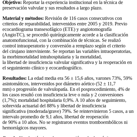
Objetivo:
Reportar la experiencia institucional en la técnica de
preservación valvular y sus resultados a largo plazo.
Material y métodos:
Revisión de 116 casos consecutivos con
criterios de reparabilidad, intervenidos entre 2005 y 2019. Previo
ecocardiograma transesofágico (ETE) y angiotomografía
(AngioTC), se procedió quirúrgicamente acorde a la clasificación
anatomofuncional, con la combinación de técnicas. Se realizó
control intraoperatorio y conversión a remplazo según el criterio
del cirujano interviniente. Se reportan las variables intraoperatorias,
la morbimortalidad intrahospitalaria y la mortalidad,
la libertad de insuficiencia valvular significativa y la reoperación en
el seguimiento clínico y ecocardiográfico.
Resultados:
La edad media era 56 ± 15,6 años, varones 73%, 59%
asintomáticos, intervenidos por diámetro aórtico (52 ± 11,7
mm) o progresión de valvulopatía. En el posprocedimiento, 4% de
los casos resultó con insuficiencia leve o nula y 2 conversiones
(1,7%); mortalidad hospitalaria 0,9%. A 10 años de seguimiento,
sobrevida actuarial del 88% y libertad de insuficiencia
significativa (moderada/grave) 79%. Se reintervinieron 5 casos, a un
intervalo promedio de 9,1 años, libertad de reoperación
de 90% a 10 años. No se registraron eventos tromboembólicos ni
hemorrágicos mayores.