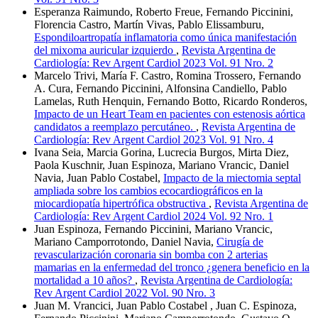
Esperanza Raimundo, Roberto Freue, Fernando Piccinini,
Florencia Castro, Martín Vivas, Pablo Elissamburu,
Espondiloartropatía inflamatoria como única manifestación
del mixoma auricular izquierdo
,
Revista Argentina de
Cardiología: Rev Argent Cardiol 2023 Vol. 91 Nro. 2
Marcelo Trivi, María F. Castro, Romina Trossero, Fernando
A. Cura, Fernando Piccinini, Alfonsina Candiello, Pablo
Lamelas, Ruth Henquin, Fernando Botto, Ricardo Ronderos,
Impacto de un Heart Team en pacientes con estenosis aórtica
candidatos a reemplazo percutáneo.
,
Revista Argentina de
Cardiología: Rev Argent Cardiol 2023 Vol. 91 Nro. 4
Ivana Seia, Marcia Gorina, Lucrecia Burgos, Mirta Diez,
Paola Kuschnir, Juan Espinoza, Mariano Vrancic, Daniel
Navia, Juan Pablo Costabel,
Impacto de la miectomia septal
ampliada sobre los cambios ecocardiográficos en la
miocardiopatía hipertrófica obstructiva
,
Revista Argentina de
Cardiología: Rev Argent Cardiol 2024 Vol. 92 Nro. 1
Juan Espinoza, Fernando Piccinini, Mariano Vrancic,
Mariano Camporrotondo, Daniel Navia,
Cirugía de
revascularización coronaria sin bomba con 2 arterias
mamarias en la enfermedad del tronco ¿genera beneficio en la
mortalidad a 10 años?
,
Revista Argentina de Cardiología:
Rev Argent Cardiol 2022 Vol. 90 Nro. 3
Juan M. Vrancici, Juan Pablo Costabel , Juan C. Espinoza,