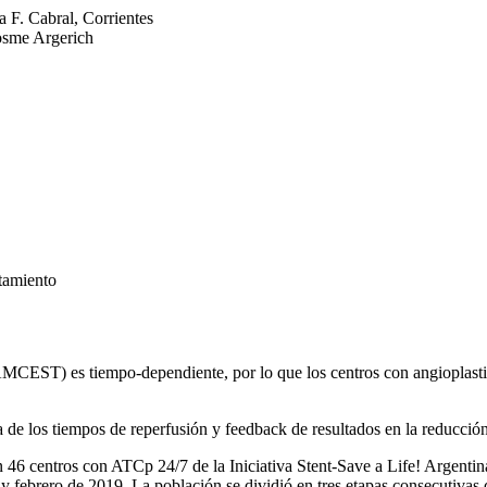
a F. Cabral, Corrientes
osme Argerich
atamiento
IAMCEST) es tiempo-dependiente, por lo que los centros con angioplast
 de los tiempos de reperfusión y feedback de resultados en la reducció
en 46 centros con ATCp 24/7 de la Iniciativa Stent-Save a Life! Arge
6 y febrero de 2019. La población se dividió en tres etapas consecutivas