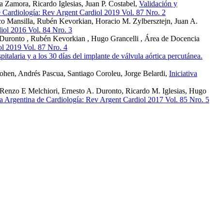
 Zamora, Ricardo Iglesias, Juan P. Costabel,
Validación y
e Cardiología: Rev Argent Cardiol 2019 Vol. 87 Nro. 2
sco Mansilla, Rubén Kevorkian, Horacio M. Zylbersztejn, Juan A.
iol 2016 Vol. 84 Nro. 3
 Duronto , Rubén Kevorkian , Hugo Grancelli , Área de Docencia
ol 2019 Vol. 87 Nro. 4
italaria y a los 30 días del implante de válvula aórtica percutánea.
ohen, Andrés Pascua, Santiago Coroleu, Jorge Belardi,
Iniciativa
, Renzo E Melchiori, Ernesto A. Duronto, Ricardo M. Iglesias, Hugo
a Argentina de Cardiología: Rev Argent Cardiol 2017 Vol. 85 Nro. 5