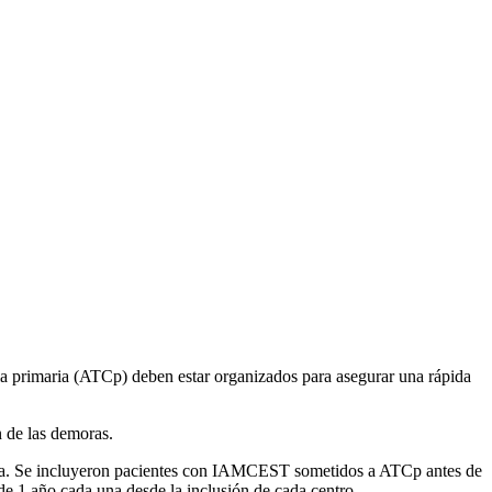
ia primaria (ATCp) deben estar organizados para asegurar una rápida
n de las demoras.
ntina. Se incluyeron pacientes con IAMCEST sometidos a ATCp antes de
 de 1 año cada una desde la inclusión de cada centro.