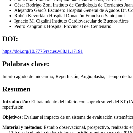
César Rodrigo Zoni
Instituto de Cardiología de Corrientes Juan
Alejandro García Escudero
Hospital General de Agudos Dr. C
Rubén Kevorkian
Hospital Donación Francisco Santojanni
Ignacio M. Cigalini
Instituto Cardiovascular de Buenos Aires
Pedro Zangroniz
Hospital Provincial del Centenario
DOI:
https://doi.org/10.7775/rac.es.v88.i1.17191
Palabras clave:
Infarto agudo de miocardio, Reperfusión, Angioplastia, Tiempo de tr
Resumen
Introducción:
El tratamiento del infarto con supradesnivel del ST (
reperfusión.
Objetivos:
Evaluar el impacto de un sistema de evaluación sistemática
Material y métodos:
Estudio observacional, prospectivo, realizado 
las 12 h desde el inicio de los síntomas, asistidos entre marzo de 201