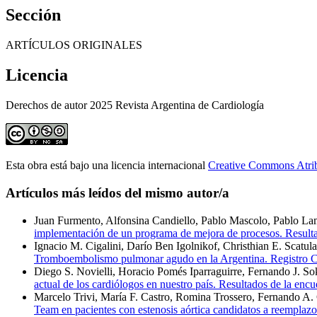
Sección
ARTÍCULOS ORIGINALES
Licencia
Derechos de autor 2025 Revista Argentina de Cardiología
Esta obra está bajo una licencia internacional
Creative Commons Atri
Artículos más leídos del mismo autor/a
Juan Furmento, Alfonsina Candiello, Pablo Mascolo, Pablo Lam
implementación de un programa de mejora de procesos. Result
Ignacio M. Cigalini, Darío Ben Igolnikof, Christhian E. Scatul
Tromboembolismo pulmonar agudo en la Argentina. Regis
Diego S. Novielli, Horacio Pomés Iparraguirre, Fernando J. S
actual de los cardiólogos en nuestro país. Resultados de la enc
Marcelo Trivi, María F. Castro, Romina Trossero, Fernando A.
Team en pacientes con estenosis aórtica candidatos a reemplaz