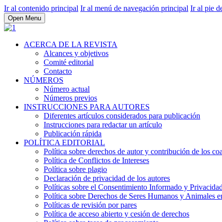
Ir al contenido principal
Ir al menú de navegación principal
Ir al pie d
Open Menu
ACERCA DE LA REVISTA
Alcances y objetivos
Comité editorial
Contacto
NÚMEROS
Número actual
Números previos
INSTRUCCIONES PARA AUTORES
Diferentes artículos considerados para publicación
Instrucciones para redactar un artículo
Publicación rápida
POLÍTICA EDITORIAL
Política sobre derechos de autor y contribución de los co
Política de Conflictos de Intereses
Política sobre plagio
Declaración de privacidad de los autores
Políticas sobre el Consentimiento Informado y Privacidad
Política sobre Derechos de Seres Humanos y Animales en 
Políticas de revisión por pares
Política de acceso abierto y cesión de derechos