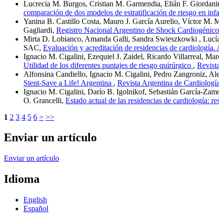
Lucrecia M. Burgos, Cristian M. Garmendia, Elián F. Giordani
comparación de dos modelos de estratificación de riesgo en in
Yanina B. Castillo Costa, Mauro J. García Aurelio, Víctor M. 
Gagliardi,
Registro Nacional Argentino de Shock Cardiogé
Mirta D. Lobianco, Amanda Galli, Sandra Swieszkowki , Lucía
SAC,
Evaluación y acreditación de residencias de cardiologí
Ignacio M. Cigalini, Ezequiel J. Zaidel, Ricardo Villarreal, Ma
Utilidad de los diferentes puntajes de riesgo quirúrgico
,
Revist
Alfonsina Candiello, Ignacio M. Cigalini, Pedro Zangroniz, A
Stent-Save a Life! Argentina
,
Revista Argentina de Cardiologí
Ignacio M. Cigalini, Darío B. Igolnikof, Sebastián García-Zam
O. Grancelli,
Estado actual de las residencias de cardiología:
1
2
3
4
5
6
>
>>
Enviar un artículo
Enviar un artículo
Idioma
English
Español