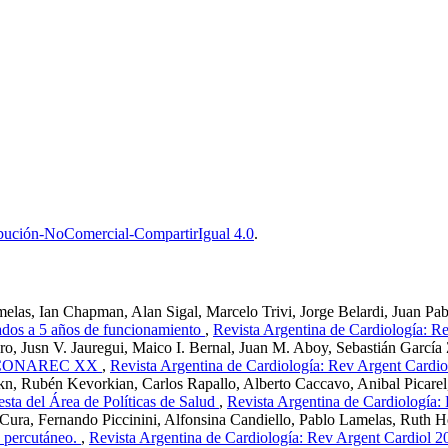
bución-NoComercial-CompartirIgual 4.0
.
elas, Ian Chapman, Alan Sigal, Marcelo Trivi, Jorge Belardi, Juan Pa
ados a 5 años de funcionamiento
,
Revista Argentina de Cardiología: R
aro, Jusn V. Jauregui, Maico I. Bernal, Juan M. Aboy, Sebastián García
tro CONAREC XX
,
Revista Argentina de Cardiología: Rev Argent Cardio
okn, Rubén Kevorkian, Carlos Rapallo, Alberto Caccavo, Anibal Picarel
uesta del Área de Políticas de Salud
,
Revista Argentina de Cardiología:
 Cura, Fernando Piccinini, Alfonsina Candiello, Pablo Lamelas, Ruth
o percutáneo.
,
Revista Argentina de Cardiología: Rev Argent Cardiol 2