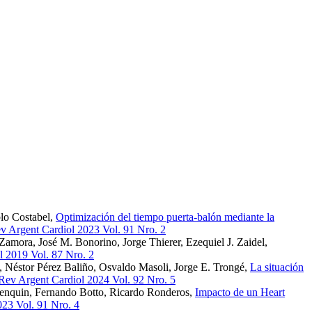
blo Costabel,
Optimización del tiempo puerta-balón mediante la
ev Argent Cardiol 2023 Vol. 91 Nro. 2
 Zamora, José M. Bonorino, Jorge Thierer, Ezequiel J. Zaidel,
l 2019 Vol. 87 Nro. 2
, Néstor Pérez Baliño, Osvaldo Masoli, Jorge E. Trongé,
La situación
 Rev Argent Cardiol 2024 Vol. 92 Nro. 5
 Henquin, Fernando Botto, Ricardo Ronderos,
Impacto de un Heart
023 Vol. 91 Nro. 4