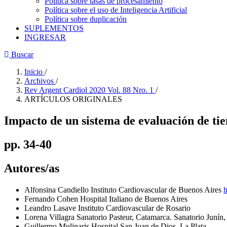
Política sobre tasas de procesamiento
Política sobre el uso de Inteligencia Artificial
Política sobre duplicación
SUPLEMENTOS
INGRESAR
Buscar
Inicio
/
Archivos
/
Rev Argent Cardiol 2020 Vol. 88 Nro. 1
/
ARTÍCULOS ORIGINALES
Impacto de un sistema de evaluación de tie
pp. 34-40
Autores/as
Alfonsina Candiello
Instituto Cardiovascular de Buenos Aires
h
Fernando Cohen
Hospital Italiano de Buenos Aires
Leandro Lasave
Instituto Cardiovascular de Rosario
Lorena Villagra
Sanatorio Pasteur, Catamarca. Sanatorio Junín
Guillermo Mulinaris
Hospital San Juan de Dios, La Plata.