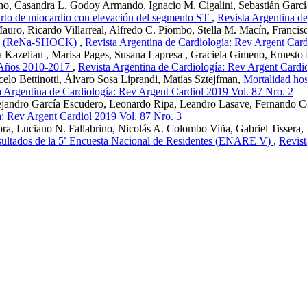
no, Casandra L. Godoy Armando, Ignacio M. Cigalini, Sebastián García
farto de miocardio con elevación del segmento ST
,
Revista Argentina d
Mauro, Ricardo Villarreal, Alfredo C. Piombo, Stella M. Macín, Franci
nico (ReNa-SHOCK)
,
Revista Argentina de Cardiología: Rev Argent Card
 Kazelian , Marisa Pages, Susana Lapresa , Graciela Gimeno, Ernesto
a. Años 2010-2017
,
Revista Argentina de Cardiología: Rev Argent Cardi
rcelo Bettinotti, Álvaro Sosa Liprandi, Matías Sztejfman,
Mortalidad hosp
a Argentina de Cardiología: Rev Argent Cardiol 2019 Vol. 87 Nro. 2
lejandro García Escudero, Leonardo Ripa, Leandro Lasave, Fernando C
a: Rev Argent Cardiol 2019 Vol. 87 Nro. 3
ora, Luciano N. Fallabrino, Nicolás A. Colombo Viña, Gabriel Tissera
 resultados de la 5ª Encuesta Nacional de Residentes (ENARE V)
,
Revist