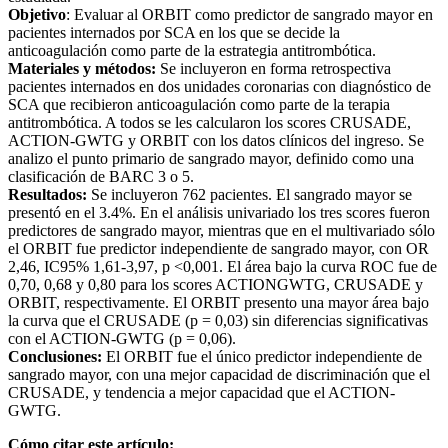
Objetivo
: Evaluar al ORBIT como predictor de sangrado mayor en
pacientes internados por SCA en los que se decide la
anticoagulación como parte de la estrategia antitrombótica.
Materiales y métodos:
Se incluyeron en forma retrospectiva
pacientes internados en dos unidades coronarias con diagnóstico de
SCA que recibieron anticoagulación como parte de la terapia
antitrombótica. A todos se les calcularon los scores CRUSADE,
ACTION-GWTG y ORBIT con los datos clínicos del ingreso. Se
analizo el punto primario de sangrado mayor, definido como una
clasificación de BARC 3 o 5.
Resultados:
Se incluyeron 762 pacientes. El sangrado mayor se
presentó en el 3.4%. En el análisis univariado los tres scores fueron
predictores de sangrado mayor, mientras que en el multivariado sólo
el ORBIT fue predictor independiente de sangrado mayor, con OR
2,46, IC95% 1,61-3,97, p <0,001. El área bajo la curva ROC fue de
0,70, 0,68 y 0,80 para los scores ACTIONGWTG, CRUSADE y
ORBIT, respectivamente. El ORBIT presento una mayor área bajo
la curva que el CRUSADE (p = 0,03) sin diferencias significativas
con el ACTION-GWTG (p = 0,06).
Conclusiones:
El ORBIT fue el único predictor independiente de
sangrado mayor, con una mejor capacidad de discriminación que el
CRUSADE, y tendencia a mejor capacidad que el ACTION-
GWTG.
Cómo citar este artículo: