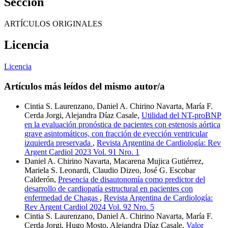
Sección
ARTÍCULOS ORIGINALES
Licencia
Licencia
Artículos más leídos del mismo autor/a
Cintia S. Laurenzano, Daniel A. Chirino Navarta, María F.
Cerda Jorgi, Alejandra Díaz Casale,
Utilidad del NT-proBNP
en la evaluación pronóstica de pacientes con estenosis aórtica
grave asintomáticos, con fracción de eyección ventricular
izquierda preservada
,
Revista Argentina de Cardiología: Rev
Argent Cardiol 2023 Vol. 91 Nro. 1
Daniel A. Chirino Navarta, Macarena Mujica Gutiérrez,
Mariela S. Leonardi, Claudio Dizeo, José G. Escobar
Calderón,
Presencia de disautonomía como predictor del
desarrollo de cardiopatía estructural en pacientes con
enfermedad de Chagas
,
Revista Argentina de Cardiología:
Rev Argent Cardiol 2024 Vol. 92 Nro. 5
Cintia S. Laurenzano, Daniel A. Chirino Navarta, María F.
Cerda Jorgi, Hugo Mosto, Alejandra Díaz Casale,
Valor