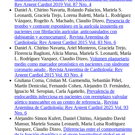
Rev Argent Cardiol 2019 Vol. 87 Nro. 4
Daniel A. Chirino Navarta, Rolando Palacios, Mariela S.
Leonardi, Graciela Trejo, Lorena Baletti, María L. Rodríguez
Vázquez, Rogelio A. Machado, Claudio Dizeo,
Presencia de
trombo y contraste espontáneo en la aurícula izquierda en
pacientes con fibrilación auricular, anticoagulados con
dabigatrán y acenocumarol
,
Revista Argentina de
Cardiología: Rev Argent Cardiol 2015 Vol. 83 Nro. 6
Daniel A. Chirino Navarta, Ariel Monteros, Graciela Trejo,
Florencia Baglioni, Alicia Murua, Mariela S. Leonardi, María
L. Rodríguez Vazquez, Claudio Dizeo,
Volumen plaquetario
medio como marcador pronóstico en pacientes con síndrome
coronario agudo
,
Revista Argentina de Cardiología: Rev
Argent Cardiol 2015 Vol. 83 Nro. 4
Giuliana Corna, Cristian M. Garmendia, Sebastián Piñel,
Martín Denicolai, Fernando Cohen, Alejandro D. Fernández,
Ignacio M. Seropian, Carla Agatiello,
Prevalencia de
endocarditis infecciosa en pacientes con reemplazo valvular
aórtico transcatéter en un centro de referencia
,
Revista
Argentina de Cardiología: Rev Argent Cardiol 2025 Vol. 93
Nro. 6
Alejandro Simon Kufert, Daniel Chirino, Alejandro David
Mansur, Mariela Susana Leonardi, Maria Luisa Rodriguez
Vazquez, Claudio Dizeo,
Diferencias entre el comportamiento
de la función diastólica y el strain longitudinal global en el