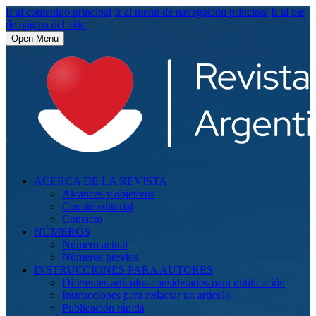
Ir al contenido principal
Ir al menú de navegación principal
Ir al pie
de página del sitio
Open Menu
ACERCA DE LA REVISTA
Alcances y objetivos
Comité editorial
Contacto
NÚMEROS
Número actual
Números previos
INSTRUCCIONES PARA AUTORES
Diferentes artículos considerados para publicación
Instrucciones para redactar un artículo
Publicación rápida