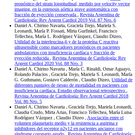
pronóstico del strain longitudinal, medido por velocity vector
imaging, en la estenosis aórtica grave asintomática con
fracción de eyección conservada
,
Revista Argentina de
Cardiología: Rev Argent Cardiol 2019 Vol. 87 Nro. 6
Daniel A. Chirino Navarta, Graciela Trejo, Mariela S.
Leonardi, María P. Fossati, Mirta Gurfinkel, Francisco
Tellechea, María L. Rodríguez Vázquez, Claudio Dizeo,
Utilidad de la interleucina-6 y de la proteína C reactiva
ultrasensible como marcadores pronósticos en pacientes
ambulatorios con insuficiencia cardíaca y fracción de
eyección reducida
,
Revista Argentina de Cardiología: Rev
Argent Cardiol 2020 Vol. 88 Nro. 3
Daniel A. Chirino Navarta , María C. Rinaldi, Omar Aguayo,
Rolando Palacios , Graciela Trejo, Mariela S. Leonardi, María
G. Guthmann, Gustavo Calderón , Claudio Dizeo,
Utilidad de
diferentes puntajes de riesgo de mortalidad en pacientes con
insuficiencia cardíaca. Estudio observacional retrospectivo
,
Revista Argentina de Cardiología: Rev Argent Cardiol 2018
Vol. 86 Nro. 5
Daniel A. Chirino Navarta , Graciela Trejo, Mariela Leonardi,
Claudia Crudo, Mirta Arias, Francisco Tellechea, María Luisa
Rodríguez Vázquez , Claudio Dizeo ,
Asociación entre el
volumen plaquetario medio y la resistencia a aspirina e
inhibidores del receptor p2y12 en pacientes ancianos con
síndrome coronario agudo
,
Revista Argentina de Cardiología: