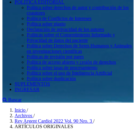
POLÍTICA EDITORIAL
Política sobre derechos de autor y contribución de los
coautores
Política de Conflictos de Intereses
Política sobre plagio
Declaración de privacidad de los autores
Políticas sobre el Consentimiento Informado y
Privacidad de datos del paciente
Política sobre Derechos de Seres Humanos y Animales
en investigaciones científicas
Políticas de revisión por pares
Política de acceso abierto y cesión de derechos
Política sobre tasas de procesamiento
Política sobre el uso de Inteligencia Artificial
Política sobre duplicación
SUPLEMENTOS
INGRESAR
Buscar
Inicio
/
Archivos
/
Rev Argent Cardiol 2022 Vol. 90 Nro. 3
/
ARTÍCULOS ORIGINALES