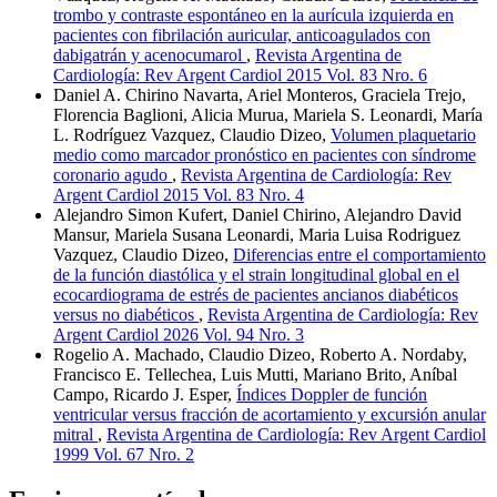
trombo y contraste espontáneo en la aurícula izquierda en
pacientes con fibrilación auricular, anticoagulados con
dabigatrán y acenocumarol
,
Revista Argentina de
Cardiología: Rev Argent Cardiol 2015 Vol. 83 Nro. 6
Daniel A. Chirino Navarta, Ariel Monteros, Graciela Trejo,
Florencia Baglioni, Alicia Murua, Mariela S. Leonardi, María
L. Rodríguez Vazquez, Claudio Dizeo,
Volumen plaquetario
medio como marcador pronóstico en pacientes con síndrome
coronario agudo
,
Revista Argentina de Cardiología: Rev
Argent Cardiol 2015 Vol. 83 Nro. 4
Alejandro Simon Kufert, Daniel Chirino, Alejandro David
Mansur, Mariela Susana Leonardi, Maria Luisa Rodriguez
Vazquez, Claudio Dizeo,
Diferencias entre el comportamiento
de la función diastólica y el strain longitudinal global en el
ecocardiograma de estrés de pacientes ancianos diabéticos
versus no diabéticos
,
Revista Argentina de Cardiología: Rev
Argent Cardiol 2026 Vol. 94 Nro. 3
Rogelio A. Machado, Claudio Dizeo, Roberto A. Nordaby,
Francisco E. Tellechea, Luis Mutti, Mariano Brito, Aníbal
Campo, Ricardo J. Esper,
Índices Doppler de función
ventricular versus fracción de acortamiento y excursión anular
mitral
,
Revista Argentina de Cardiología: Rev Argent Cardiol
1999 Vol. 67 Nro. 2