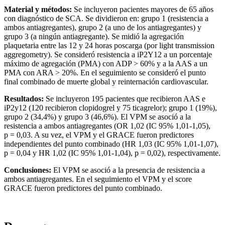
Material y métodos:
Se incluyeron pacientes mayores de 65 años
con diagnóstico de SCA. Se dividieron en: grupo 1 (resistencia a
ambos antiagregantes), grupo 2 (a uno de los antiagregantes) y
grupo 3 (a ningún antiagregante). Se midió la agregación
plaquetaria entre las 12 y 24 horas poscarga (por light transmission
aggregometry). Se consideró resistencia a iP2Y12 a un porcentaje
máximo de agregación (PMA) con ADP > 60% y a la AAS a un
PMA con ARA > 20%. En el seguimiento se consideró el punto
final combinado de muerte global y reinternación cardiovascular.
Resultados:
Se incluyeron 195 pacientes que recibieron AAS e
iP2y12 (120 recibieron clopidogrel y 75 ticagrelor); grupo 1 (19%),
grupo 2 (34,4%) y grupo 3 (46,6%). El VPM se asoció a la
resistencia a ambos antiagregantes (OR 1,02 (IC 95% 1,01-1,05),
p = 0,03. A su vez, el VPM y el GRACE fueron predictores
independientes del punto combinado (HR 1,03 (IC 95% 1,01-1,07),
p = 0,04 y HR 1,02 (IC 95% 1,01-1,04), p = 0,02), respectivamente.
Conclusiones:
El VPM se asoció a la presencia de resistencia a
ambos antiagregantes. En el seguimiento el VPM y el score
GRACE fueron predictores del punto combinado.