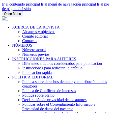
Ir al contenido principal
Ir al menú de navegación principal
Ir al pie
de página del sitio
Open Menu
ACERCA DE LA REVISTA
Alcances y objetivos
Comité editorial
Contacto
NÚMEROS
Número actual
Números previos
INSTRUCCIONES PARA AUTORES
Diferentes artículos considerados para publicación
Instrucciones para redactar un artículo
Publicación rápida
POLÍTICA EDITORIAL
Política sobre derechos de autor y contribución de los
coautores
Política de Conflictos de Intereses
Política sobre plagio
Declaración de privacidad de los autores
Políticas sobre el Consentimiento Informado y
Privacidad de datos del paciente