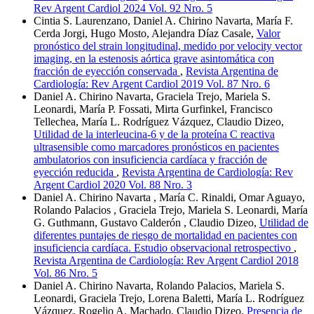
Rev Argent Cardiol 2024 Vol. 92 Nro. 5
Cintia S. Laurenzano, Daniel A. Chirino Navarta, María F.
Cerda Jorgi, Hugo Mosto, Alejandra Díaz Casale,
Valor
pronóstico del strain longitudinal, medido por velocity vector
imaging, en la estenosis aórtica grave asintomática con
fracción de eyección conservada
,
Revista Argentina de
Cardiología: Rev Argent Cardiol 2019 Vol. 87 Nro. 6
Daniel A. Chirino Navarta, Graciela Trejo, Mariela S.
Leonardi, María P. Fossati, Mirta Gurfinkel, Francisco
Tellechea, María L. Rodríguez Vázquez, Claudio Dizeo,
Utilidad de la interleucina-6 y de la proteína C reactiva
ultrasensible como marcadores pronósticos en pacientes
ambulatorios con insuficiencia cardíaca y fracción de
eyección reducida
,
Revista Argentina de Cardiología: Rev
Argent Cardiol 2020 Vol. 88 Nro. 3
Daniel A. Chirino Navarta , María C. Rinaldi, Omar Aguayo,
Rolando Palacios , Graciela Trejo, Mariela S. Leonardi, María
G. Guthmann, Gustavo Calderón , Claudio Dizeo,
Utilidad de
diferentes puntajes de riesgo de mortalidad en pacientes con
insuficiencia cardíaca. Estudio observacional retrospectivo
,
Revista Argentina de Cardiología: Rev Argent Cardiol 2018
Vol. 86 Nro. 5
Daniel A. Chirino Navarta, Rolando Palacios, Mariela S.
Leonardi, Graciela Trejo, Lorena Baletti, María L. Rodríguez
Vázquez, Rogelio A. Machado, Claudio Dizeo,
Presencia de