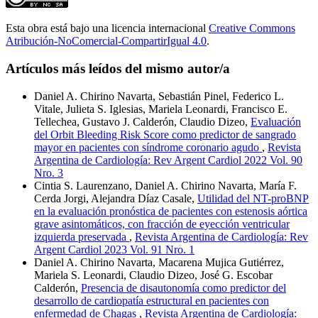
Esta obra está bajo una licencia internacional
Creative Commons
Atribución-NoComercial-CompartirIgual 4.0
.
Artículos más leídos del mismo autor/a
Daniel A. Chirino Navarta, Sebastián Pinel, Federico L.
Vitale, Julieta S. Iglesias, Mariela Leonardi, Francisco E.
Tellechea, Gustavo J. Calderón, Claudio Dizeo,
Evaluación
del Orbit Bleeding Risk Score como predictor de sangrado
mayor en pacientes con síndrome coronario agudo
,
Revista
Argentina de Cardiología: Rev Argent Cardiol 2022 Vol. 90
Nro. 3
Cintia S. Laurenzano, Daniel A. Chirino Navarta, María F.
Cerda Jorgi, Alejandra Díaz Casale,
Utilidad del NT-proBNP
en la evaluación pronóstica de pacientes con estenosis aórtica
grave asintomáticos, con fracción de eyección ventricular
izquierda preservada
,
Revista Argentina de Cardiología: Rev
Argent Cardiol 2023 Vol. 91 Nro. 1
Daniel A. Chirino Navarta, Macarena Mujica Gutiérrez,
Mariela S. Leonardi, Claudio Dizeo, José G. Escobar
Calderón,
Presencia de disautonomía como predictor del
desarrollo de cardiopatía estructural en pacientes con
enfermedad de Chagas
,
Revista Argentina de Cardiología: