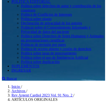
POLÍTICA EDITORIAL
Política sobre derechos de autor y contribución de los
coautores
Política de Conflictos de Intereses
Política sobre plagio
Declaración de privacidad de los autores
Políticas sobre el Consentimiento Informado y
Privacidad de datos del paciente
Política sobre Derechos de Seres Humanos y Animales
en investigaciones científicas
Políticas de revisión por pares
Política de acceso abierto y cesión de derechos
Política sobre tasas de procesamiento
Política sobre el uso de Inteligencia Artificial
Política sobre duplicación
SUPLEMENTOS
INGRESAR
Buscar
Inicio
/
Archivos
/
Rev Argent Cardiol 2023 Vol. 91 Nro. 2
/
ARTÍCULOS ORIGINALES