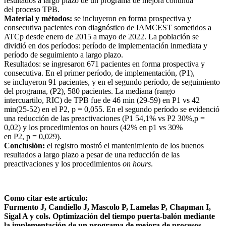
resultados a largo plazo de un programa de mejora continua
del proceso TPB.
Material y métodos:
se incluyeron en forma prospectiva y
consecutiva pacientes con diagnóstico de IAMCEST sometidos a
ATCp desde enero de 2015 a mayo de 2022. La población se
dividió en dos períodos: período de implementación inmediata y
período de seguimiento a largo plazo.
Resultados: se ingresaron 671 pacientes en forma prospectiva y
consecutiva. En el primer período, de implementación, (P1),
se incluyeron 91 pacientes, y en el segundo período, de seguimiento
del programa, (P2), 580 pacientes. La mediana (rango
intercuartilo, RIC) de TPB fue de 46 min (29-59) en P1 vs 42
min(25-52) en el P2, p = 0,055. En el segundo período se evidenció
una reducción de las preactivaciones (P1 54,1% vs P2 30%,p =
0,02) y los procedimientos on hours (42% en p1 vs 30%
en P2, p = 0,029).
Conclusión:
el registro mostró el mantenimiento de los buenos
resultados a largo plazo a pesar de una reducción de las
preactivaciones y los procedimientos
on hours
.
Como citar este artículo:
Furmento J, Candiello J, Mascolo P, Lamelas P, Chapman I,
Sigal A y cols. Optimización del tiempo puerta-balón mediante
la implementación de un programa de mejora de procesos.