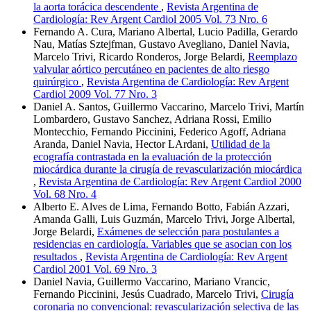
la aorta torácica descendente
,
Revista Argentina de
Cardiología: Rev Argent Cardiol 2005 Vol. 73 Nro. 6
Fernando A. Cura, Mariano Albertal, Lucio Padilla, Gerardo
Nau, Matías Sztejfman, Gustavo Avegliano, Daniel Navia,
Marcelo Trivi, Ricardo Ronderos, Jorge Belardi,
Reemplazo
valvular aórtico percutáneo en pacientes de alto riesgo
quirúrgico
,
Revista Argentina de Cardiología: Rev Argent
Cardiol 2009 Vol. 77 Nro. 3
Daniel A. Santos, Guillermo Vaccarino, Marcelo Trivi, Martín
Lombardero, Gustavo Sanchez, Adriana Rossi, Emilio
Montecchio, Fernando Piccinini, Federico Agoff, Adriana
Aranda, Daniel Navia, Hector LArdani,
Utilidad de la
ecografía contrastada en la evaluación de la protección
miocárdica durante la cirugía de revascularización miocárdica
,
Revista Argentina de Cardiología: Rev Argent Cardiol 2000
Vol. 68 Nro. 4
Alberto E. Alves de Lima, Fernando Botto, Fabián Azzari,
Amanda Galli, Luis Guzmán, Marcelo Trivi, Jorge Albertal,
Jorge Belardi,
Exámenes de selección para postulantes a
residencias en cardiología. Variables que se asocian con los
resultados
,
Revista Argentina de Cardiología: Rev Argent
Cardiol 2001 Vol. 69 Nro. 3
Daniel Navia, Guillermo Vaccarino, Mariano Vrancic,
Fernando Piccinini, Jesús Cuadrado, Marcelo Trivi,
Cirugía
coronaria no convencional: revascularización selectiva de las