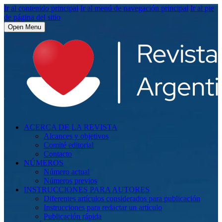
Ir al contenido principal
Ir al menú de navegación principal
Ir al pie
de página del sitio
Open Menu
ACERCA DE LA REVISTA
Alcances y objetivos
Comité editorial
Contacto
NÚMEROS
Número actual
Números previos
INSTRUCCIONES PARA AUTORES
Diferentes artículos considerados para publicación
Instrucciones para redactar un artículo
Publicación rápida