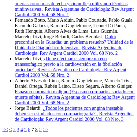
arterias coronarias derecha y circunfleja utilizando técnicas
miniinvasivas
,
Revista Argentina de Cardiología: Rev Argent
Cardiol 2000 Vol. 68 Nro. 1
Fernando Botto, Mario Arduin, Pablo Courtade, Pablo Guala,
Facundo Galarza, Ramiro Guglielmone, Leonel Di Paola,
Ruth Henquin, Alberto Alves de Lima, Luis Guzmán,
Marcelo Trivi, Jorge Belardi, Carlos Bertolasi,
Dolor
precordial en la Guardia: un problema resuelto? Utilidad de la
Unidad de Diagnóstico Intensivo
,
Revista Argentina de
Cardiología: Rev Argent Cardiol 2000 Vol. 68 Nro. 2
Marcelo Trivi,
¿Debe efectuarse siempre un eco
transesofágico previo a la cardioversión en la fibrilación
auricular?
,
Revista Argentina de Cardiología: Rev Argent
Cardiol 2000 Vol. 68 Nro. 2
Alberto Alves de Lima, Ramiro Guglielmone, Marcelo Trivi,
Daniel Ortega, Rubén Laino, Eliseo Segura, Alberto Giniger,
Espasmo coronario maligno (Espasmo coronario asociado con
muerte súbita)
,
Revista Argentina de Cardiología: Rev Argent
Cardiol 2000 Vol. 68 Nro. 2
Jorge Belardi,
¿Todos los pacientes con angina inestable
deben ser estudiados con coronariografía?
,
Revista Argentina
de Cardiología: Rev Argent Cardiol 2000 Vol. 68 Nro. 3
<<
<
2
3
4
5
6
7
8
>
>>