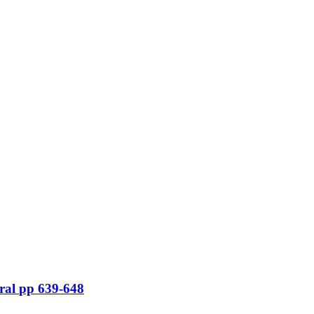
tral
pp 639-648