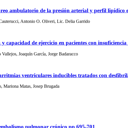
oreo ambulatorio de la presión arterial y perfil lipídi
auterucci, Antonio O. Oliveri, Lic. Delia Garrido
n y capacidad de ejercicio en pacientes con insuficienci
o Vallejos, Joaquín García, Jorge Badaracco
arritmias ventriculares inducibles tratados con desfibr
o, Mariona Matas, Josep Brugada
embolismo pulmonar crónico
pp 695-701