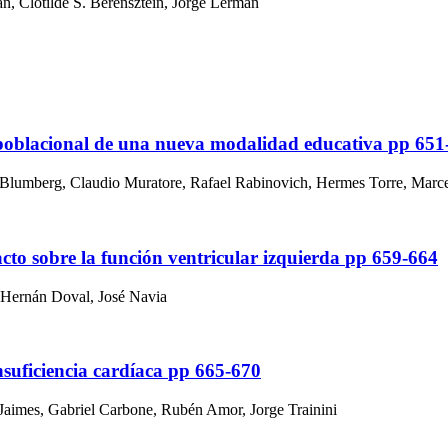
án, Clotilde S. Berensztein, Jorge Lerman
s poblacional de una nueva modalidad educativa
pp 651
 Blumberg, Claudio Muratore, Rafael Rabinovich, Hermes Torre, Marce
cto sobre la función ventricular izquierda
pp 659-664
, Hernán Doval, José Navia
nsuficiencia cardíaca
pp 665-670
 Jaimes, Gabriel Carbone, Rubén Amor, Jorge Trainini