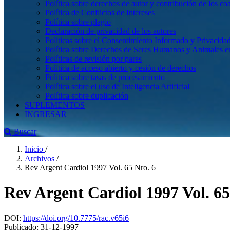
Política sobre derechos de autor y contribución de los co
Política de Conflictos de Intereses
Política sobre plagio
Declaración de privacidad de los autores
Políticas sobre el Consentimiento Informado y Privacidad
Política sobre Derechos de Seres Humanos y Animales en 
Políticas de revisión por pares
Política de acceso abierto y cesión de derechos
Política sobre tasas de procesamiento
Política sobre el uso de Inteligencia Artificial
Política sobre duplicación
SUPLEMENTOS
INGRESAR
Buscar
Inicio
/
Archivos
/
Rev Argent Cardiol 1997 Vol. 65 Nro. 6
Rev Argent Cardiol 1997 Vol. 65
DOI:
https://doi.org/10.7775/rac.v65i6
Publicado:
31-12-1997