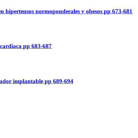
co en hipertensos normoponderales y obesos
pp 673-681
a cardiaca
pp 683-687
ilador implantable
pp 689-694