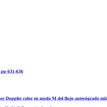
a
pp 631-636
 por Doppler color en modo M del flujo anterógrado mi