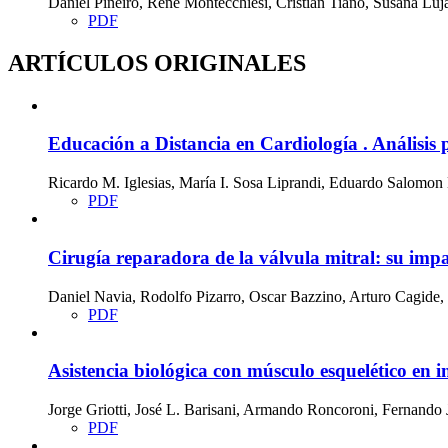
Daniel Piñeiro, Rene Montecchiesi, Cristian Tiano, Susana Luj
PDF
ARTÍCULOS ORIGINALES
Educación a Distancia en Cardiología . Análisi
Ricardo M. Iglesias, María I. Sosa Liprandi, Eduardo Salomon
PDF
Cirugía reparadora de la válvula mitral: su impa
Daniel Navia, Rodolfo Pizarro, Oscar Bazzino, Arturo Cagide
PDF
Asistencia biológica con músculo esquelético en i
Jorge Griotti, José L. Barisani, Armando Roncoroni, Fernando
PDF