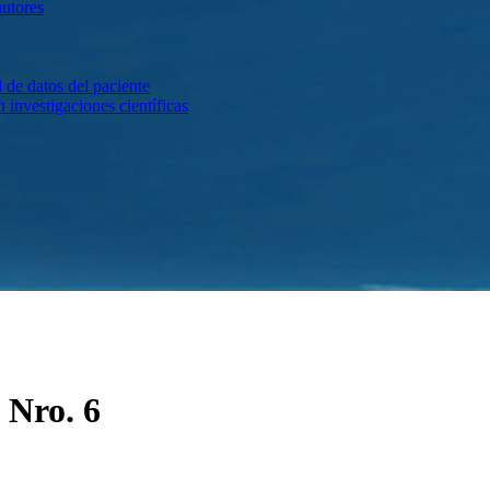
autores
 de datos del paciente
investigaciones científicas
 Nro. 6