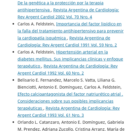
De la genética a la protección por la terapia
antihipertensiva
,
Revista Argentina de Cardiología:
Rev Argent Cardiol 2002 Vol. 70 Nro. 4
Carlos A. Feldstein,
Importancia del factor lipídico en
la falla del tratamiento antihipertensivo para prevenir
la cardiopatía isquémica
,
Revista Argentina de
Cardiología: Rev Argent Cardiol 1991 Vol. 59 Nro. 2
Carlos A. Feldstein,
Hipertensión arterial en la
diabetes mellitus. Sus implicancias clínicas y enfoque
terapéutico
,
Revista Argentina de Cardiología: Rev
Argent Cardiol 1992 Vol. 60 Nro. 2
Belisario E. Fernandez, Marcelo S. Vatta, Liliana G.
Bienciotti, Antonio E. Domínguez, Carlos A. Feldstein,
Efecto calcioantagonista del factor natriurético atrial .
Consideraciones sobre sus posibles implicancias
terapéuticas
,
Revista Argentina de Cardiología: Rev
Argent Cardiol 1993 Vol. 61 Nro. 3
Orlando L. Catanzaro, Antonio E. Domínguez, Gabriela
M. Prendez, Adriana Zucollo, Cristina Arranz, María de