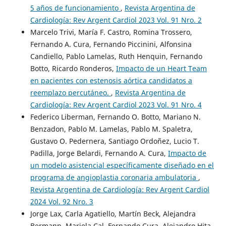
5 años de funcionamiento
,
Revista Argentina de
Cardiología: Rev Argent Cardiol 2023 Vol. 91 Nro. 2
Marcelo Trivi, María F. Castro, Romina Trossero,
Fernando A. Cura, Fernando Piccinini, Alfonsina
Candiello, Pablo Lamelas, Ruth Henquin, Fernando
Botto, Ricardo Ronderos,
Impacto de un Heart Team
en pacientes con estenosis aórtica candidatos a
reemplazo percutáneo.
,
Revista Argentina de
Cardiología: Rev Argent Cardiol 2023 Vol. 91 Nro. 4
Federico Liberman, Fernando O. Botto, Mariano N.
Benzadon, Pablo M. Lamelas, Pablo M. Spaletra,
Gustavo O. Pedernera, Santiago Ordoñez, Lucio T.
Padilla, Jorge Belardi, Fernando A. Cura,
Impacto de
un modelo asistencial específicamente diseñado en el
programa de angioplastia coronaria ambulatoria
,
Revista Argentina de Cardiología: Rev Argent Cardiol
2024 Vol. 92 Nro. 3
Jorge Lax, Carla Agatiello, Martín Beck, Alejandra
Bermann, Mariela Cal, Fernando Cura, Alejandro Hita,